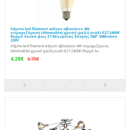
Λάμπα led filament edison αβοκάντο 4W
ντιμαριζόμενη (dimmable) χρυσό (μελί) γυαλί Ε27 2400K
θερμό λευκό φως ST64 ευρείας δέσμης 360° 360lumen
230V
Λάμπα led filament edison αβοκάντο 4W ντιμαριζόμενη
(dimmable) χρυσό (μελί) γυαλί Ε27 2400K θερμό λε..
4.28€
6.70€